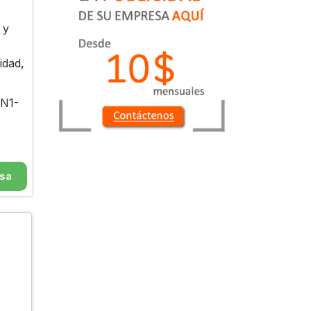
 y
idad,
 N1-
esa