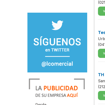
(02
V
Tes
Urb
(04
V
TH
San
(21
V