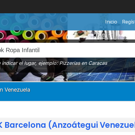
Inicio
Regís
indicar el lugar, ejemplo: Pizzerías en Caracas
en
Venezuela
K Barcelona (Anzoátegui Venezue