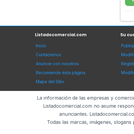
V
Listadocomercial.com
Su cu
Inicio
Publi
Contáctenos
Modif
Anuncie con nosotros
Regíst
Recomiende ésta página
Modifi
Mapa del Sitio
La información de las empresas y comercios
Listadocomercial.com no asume responsab
anunciantes. Listadocomercial.co
Todas las marcas, imágenes, slogans p