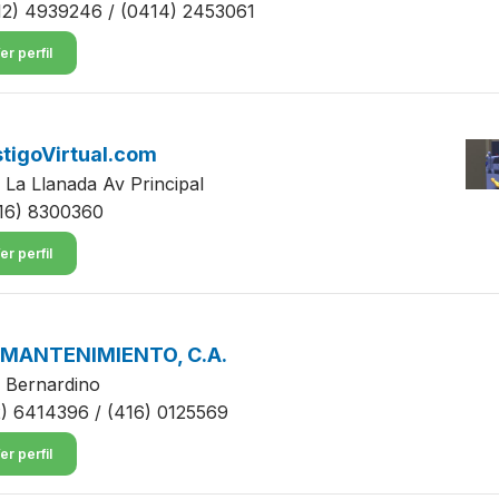
12) 4939246 / (0414) 2453061
er perfil
tigoVirtual.com
 La Llanada Av Principal
16) 8300360
er perfil
 MANTENIMIENTO, C.A.
 Bernardino
2) 6414396 / (416) 0125569
er perfil