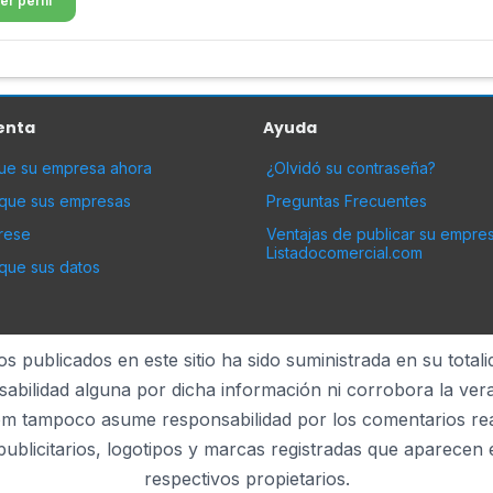
er perfil
enta
Ayuda
que su empresa ahora
¿Olvidó su contraseña?
ique sus empresas
Preguntas Frecuentes
rese
Ventajas de publicar su empre
Listadocomercial.com
que sus datos
 publicados en este sitio ha sido suministrada en su totali
ilidad alguna por dicha información ni corrobora la veraci
m tampoco asume responsabilidad por los comentarios reali
ublicitarios, logotipos y marcas registradas que aparecen 
respectivos propietarios.