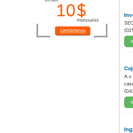
Inv
SEC
(02
V
Coj
A.v
cas
(04
V
Ing