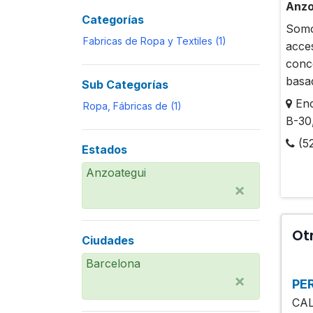
Anzo
Categorías
Somo
Fabricas de Ropa y Textiles (1)
acce
conc
basad
Sub Categorías
Enc
Ropa, Fábricas de (1)
B-30
(5
Estados
Anzoategui
×
Ot
Ciudades
Barcelona
×
PER
CA