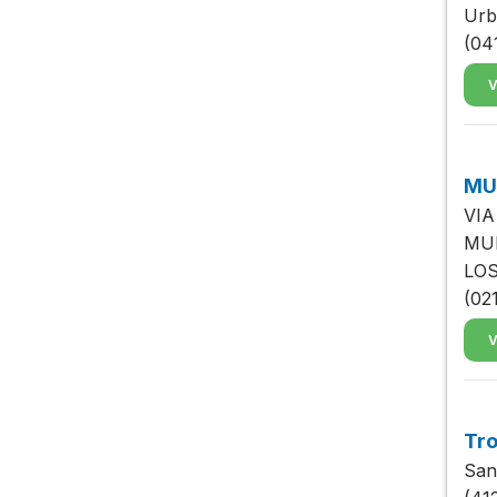
Urb
(04
V
MU
VIA
MU
LOS
(02
V
Tro
San