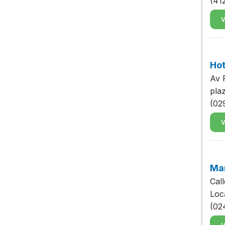
(41
V
Hot
Av 
pla
(02
V
Man
Cal
Loc
(02