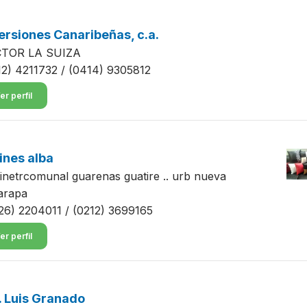
ersiones Canaribeñas, c.a.
TOR LA SUIZA
12) 4211732 / (0414) 9305812
er perfil
ines alba
 inetrcomunal guarenas guatire .. urb nueva
arapa
26) 2204011 / (0212) 3699165
er perfil
. Luis Granado