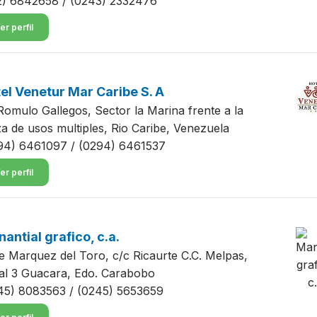
2) 6842658 / (0243) 2332476
er perfil
el Venetur Mar Caribe S. A
Romulo Gallegos, Sector la Marina frente a la
za de usos multiples, Rio Caribe, Venezuela
94) 6461097 / (0294) 6461537
er perfil
antial grafico, c.a.
le Marquez del Toro, c/c Ricaurte C.C. Melpas,
al 3 Guacara, Edo. Carabobo
45) 8083563 / (0245) 5653659