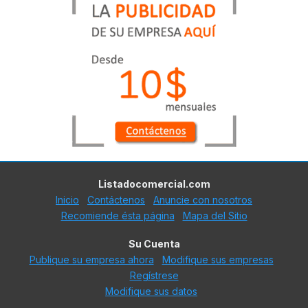
Listadocomercial.com
Inicio
Contáctenos
Anuncie con nosotros
Recomiende ésta página
Mapa del Sitio
Su Cuenta
Publique su empresa ahora
Modifique sus empresas
Regístrese
Modifique sus datos