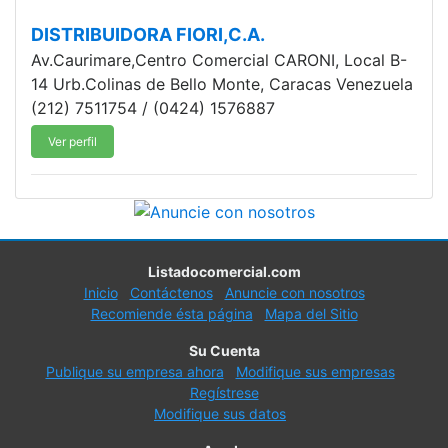
DISTRIBUIDORA FIORI,C.A.
Av.Caurimare,Centro Comercial CARONI, Local B-
14 Urb.Colinas de Bello Monte, Caracas Venezuela
(212) 7511754 / (0424) 1576887
Ver perfil
Listadocomercial.com
Inicio
Contáctenos
Anuncie con nosotros
Recomiende ésta página
Mapa del Sitio
Su Cuenta
Publique su empresa ahora
Modifique sus empresas
Regístrese
Modifique sus datos