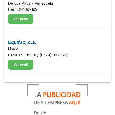
De Los Altos - Venezuela
(58) 4241699199
Ver perfil
Equifaz,.c.a.
Unare
(0286) 9535591 / (0424) 9020565
Ver perfil