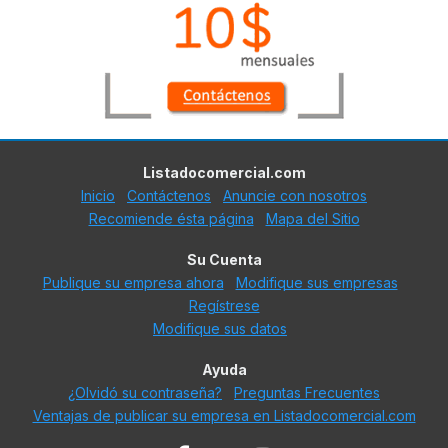
Listadocomercial.com
Inicio
Contáctenos
Anuncie con nosotros
Recomiende ésta página
Mapa del Sitio
Su Cuenta
Publique su empresa ahora
Modifique sus empresas
Regístrese
Modifique sus datos
Ayuda
¿Olvidó su contraseña?
Preguntas Frecuentes
Ventajas de publicar su empresa en Listadocomercial.com