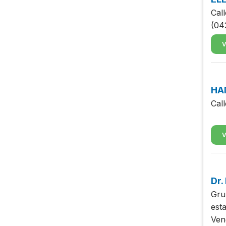
Cal
(04
V
HA
Call
V
Dr.
Gru
est
Ven