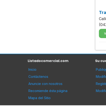
Tra
Cal
(04
V
Listadocomercial.com
Su cu
Inicio
Publi
Contáctenos
Modif
Anuncie con nosotros
Regíst
Recomiende ésta página
Modifi
Mapa del Sitio