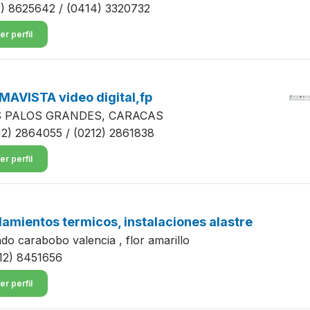
2) 8625642 / (0414) 3320732
er perfil
MAVISTA video digital,fp
S PALOS GRANDES, CARACAS
12) 2864055 / (0212) 2861838
er perfil
lamientos termicos, instalaciones alastre
ado carabobo valencia , flor amarillo
12) 8451656
er perfil