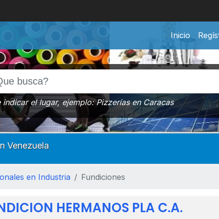
Inicio
Regís
indicar el lugar, ejemplo: Pizzerías en Caracas
en
Venezuela
onales en Industria
Fundiciones
NDICION HERMANOS PLA C.A.