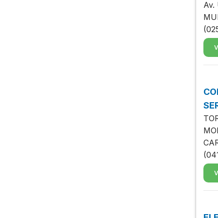
Av.
MU
(02
V
CO
SE
TOR
MON
CA
(04
V
EL