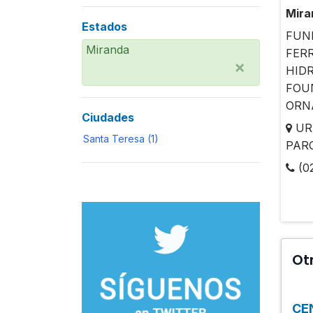
Mira
Estados
FUN
Miranda
FER
×
HIDR
FOU
ORN
Ciudades
URB
Santa Teresa (1)
PARC
(02
Ot
CE