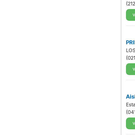
(21
V
PRI
LO
(02
V
Ais
Est
(04
V