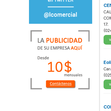
CE
CAL
COM
17.
(02
V
Eol
Car
(02
V
CO