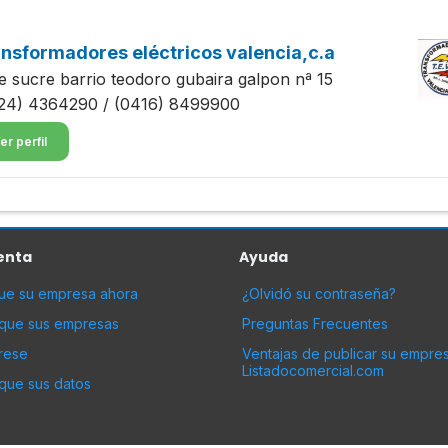
nsformadores eléctricos valencia,c.a
le sucre barrio teodoro gubaira galpon nª 15
24) 4364290 / (0416) 8499900
er perfil
enta
Ayuda
que su empresa ahora
¿Olvidó su contraseña?
ique sus empresas
Preguntas Frecuentes
rese
Ventajas de publicar su empre
Listadocomercial.com
que sus datos