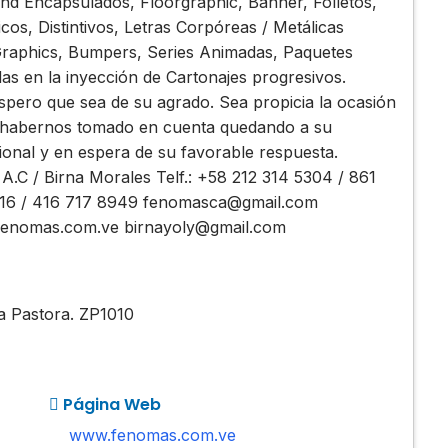
Bond Encapsulados, Floorgraphic, Banner, Folletos,
os, Distintivos, Letras Corpóreas / Metálicas
 Graphics, Bumpers, Series Animadas, Paquetes
as en la inyección de Cartonajes progresivos.
Espero que sea de su agrado. Sea propicia la ocasión
r habernos tomado en cuenta quedando a su
cional y en espera de su favorable respuesta.
C / Birna Morales Telf.: +58 212 314 5304 / 861
6016 / 416 717 8949 fenomasca@gmail.com
enomas.com.ve birnayoly@gmail.com
La Pastora. ZP1010
Página Web
www.fenomas.com.ve