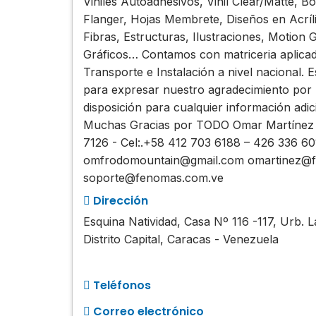
Viniles Autoadhesivos, Vinil Clear/Matte, 
Flanger, Hojas Membrete, Diseños en Acrílic
Fibras, Estructuras, Ilustraciones, Motion
Gráficos… Contamos con matriceria aplicad
Transporte e Instalación a nivel nacional. 
para expresar nuestro agradecimiento po
disposición para cualquier información adi
Muchas Gracias por TODO Omar Martínez A.
7126 - Cel:.+58 412 703 6188 – 426 336 
omfrodomountain@gmail.com omartinez@f
soporte@fenomas.com.ve
Dirección
Esquina Natividad, Casa Nº 116 -117, Urb. 
Distrito Capital, Caracas - Venezuela
Teléfonos
Correo electrónico